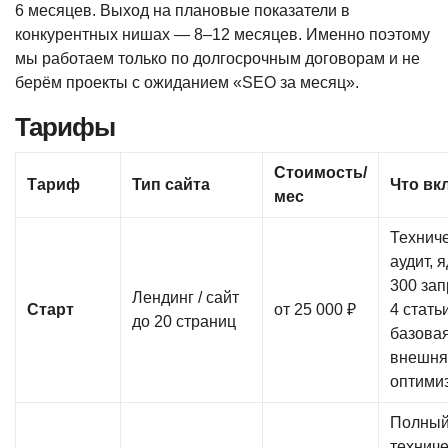
6 месяцев. Выход на плановые показатели в
конкурентных нишах — 8–12 месяцев. Именно поэтому
мы работаем только по долгосрочным договорам и не
берём проекты с ожиданием «SEO за месяц».
Тарифы
Стоимость/
Тариф
Тип сайта
Что вк
мес
Технич
аудит, 
300 зап
Лендинг / сайт
Старт
от 25 000 ₽
4 стать
до 20 страниц
базова
внешня
оптими
Полны
технич