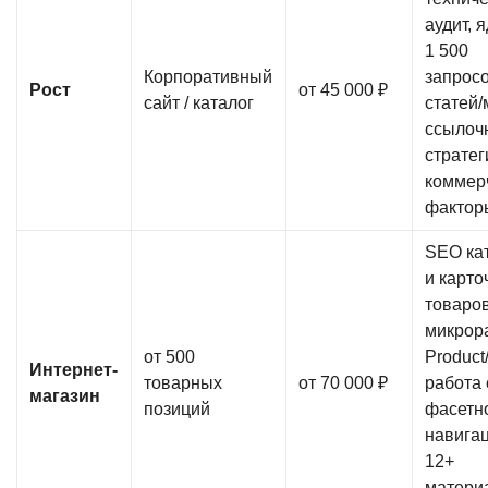
аудит, 
1 500
Корпоративный
запросо
Рост
от 45 000 ₽
сайт / каталог
статей/
ссылоч
стратег
коммер
фактор
SEO ка
и карто
товаров
микрор
от 500
Product
Интернет-
товарных
от 70 000 ₽
работа 
магазин
позиций
фасетн
навига
12+
матери